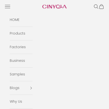
Skip to content
Open navigation menu
Open se
Open 
Cinyola
HOME
Products
Factories
Business
Samples
Blogs
Why Us