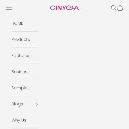
Skip to content
Open navigation menu
Open se
Open 
Cinyola
HOME
Products
Factories
Business
Samples
Blogs
Why Us